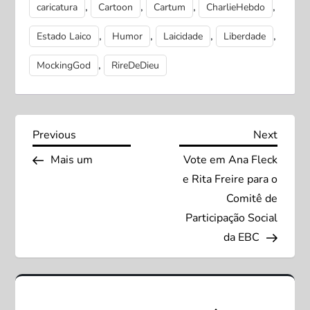
,
,
,
,
caricatura
Cartoon
Cartum
CharlieHebdo
,
,
,
,
Estado Laico
Humor
Laicidade
Liberdade
,
MockingGod
RireDeDieu
N
Previous
Next
Previous
Next
Post
Post
Mais um
Vote em Ana Fleck
a
e Rita Freire para o
v
Comitê de
Participação Social
e
da EBC
g
a