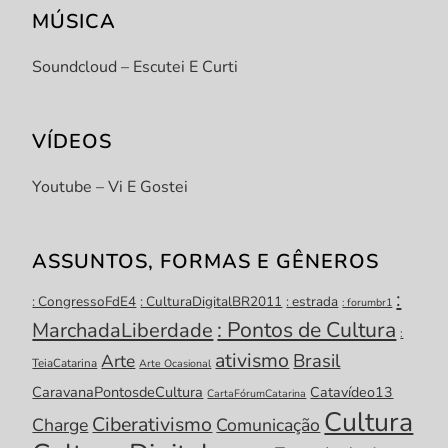
MÚSICA
Soundcloud – Escutei E Curti
VÍDEOS
Youtube – Vi E Gostei
ASSUNTOS, FORMAS E GÊNEROS
:
: CongressoFdE4
: CulturaDigitalBR2011
: estrada
: forumbr1
: Pontos de Cultura
MarchadaLiberdade
:
ativismo
Brasil
Arte
TeiaCatarina
Arte Ocasional
CaravanaPontosdeCultura
Catavídeo13
CartaFórumCatarina
Cultura
Ciberativismo
Charge
Comunicação