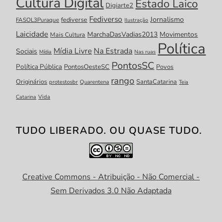
Cultura Digital
Estado Laico
Digiarte2
Fediverso
Jornalismo
fediverse
FASOL3Puraque
Ilustração
Laicidade
MarchaDasVadias2013
Movimentos
Mais Cultura
Política
Mídia Livre
Na Estrada
Sociais
Mídia
Nas ruas
PontosSC
Política Pública
PontosOesteSC
Povos
rango
Originários
SantaCatarina
protestosbr
Quarentena
Teia
Catarina
Vida
TUDO LIBERADO. OU QUASE TUDO.
Creative Commons - Atribuição - Não Comercial -
Sem Derivados 3.0 Não Adaptada