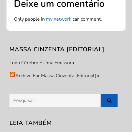
Deixe um comentário
ç
Only people in
my network
can comment.
ã
o
MASSA CINZENTA [EDITORIAL]
d
Todo Cérebro É Uma Emissora
e
Archive For Massa Cinzenta [Editorial]
»
P
o
Pesquisar
s
por:
t
LEIA TAMBÉM