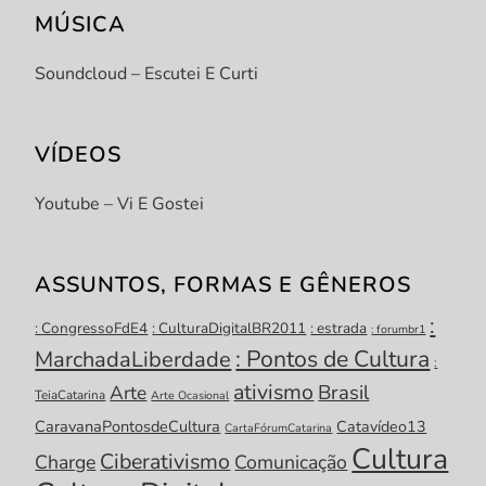
MÚSICA
Soundcloud – Escutei E Curti
VÍDEOS
Youtube – Vi E Gostei
ASSUNTOS, FORMAS E GÊNEROS
:
: CongressoFdE4
: CulturaDigitalBR2011
: estrada
: forumbr1
: Pontos de Cultura
MarchadaLiberdade
:
ativismo
Brasil
Arte
TeiaCatarina
Arte Ocasional
CaravanaPontosdeCultura
Catavídeo13
CartaFórumCatarina
Cultura
Ciberativismo
Charge
Comunicação