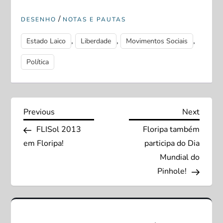
/
DESENHO
NOTAS E PAUTAS
,
,
,
Estado Laico
Liberdade
Movimentos Sociais
Política
N
Previous
Next
Previous
Next
Post
Post
FLISol 2013
Floripa também
a
em Floripa!
participa do Dia
v
Mundial do
Pinhole!
e
g