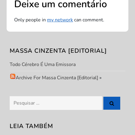
Deixe um comentário
a
ç
Only people in
my network
can comment.
ã
o
MASSA CINZENTA [EDITORIAL]
d
Todo Cérebro É Uma Emissora
e
Archive For Massa Cinzenta [Editorial]
»
P
Pesquisar
o
por:
s
LEIA TAMBÉM
t