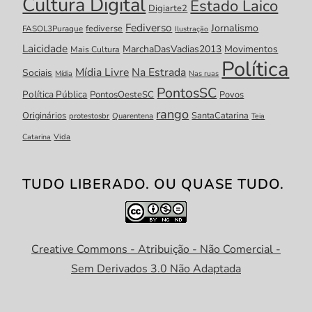
Cultura Digital
Estado Laico
Digiarte2
Fediverso
Jornalismo
fediverse
FASOL3Puraque
Ilustração
Laicidade
MarchaDasVadias2013
Movimentos
Mais Cultura
Política
Mídia Livre
Na Estrada
Sociais
Mídia
Nas ruas
PontosSC
Política Pública
PontosOesteSC
Povos
rango
Originários
SantaCatarina
protestosbr
Quarentena
Teia
Catarina
Vida
TUDO LIBERADO. OU QUASE TUDO.
Creative Commons - Atribuição - Não Comercial -
Sem Derivados 3.0 Não Adaptada