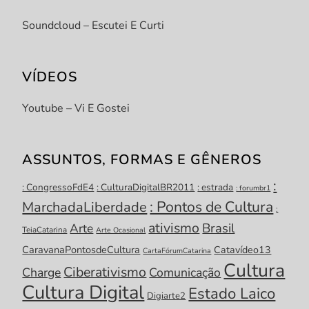
Soundcloud – Escutei E Curti
VÍDEOS
Youtube – Vi E Gostei
ASSUNTOS, FORMAS E GÊNEROS
:
: CongressoFdE4
: CulturaDigitalBR2011
: estrada
: forumbr1
: Pontos de Cultura
MarchadaLiberdade
:
ativismo
Brasil
Arte
TeiaCatarina
Arte Ocasional
CaravanaPontosdeCultura
Catavídeo13
CartaFórumCatarina
Cultura
Ciberativismo
Charge
Comunicação
Cultura Digital
Estado Laico
Digiarte2