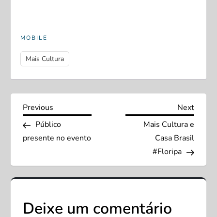
MOBILE
Mais Cultura
N
Previous
Next
Previous
Next
Post
Post
Público
Mais Cultura e
a
presente no evento
Casa Brasil
v
#Floripa
e
g
Deixe um comentário