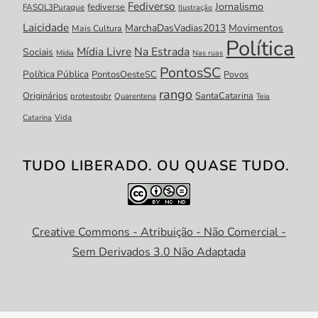
Fediverso
Jornalismo
fediverse
FASOL3Puraque
Ilustração
Laicidade
MarchaDasVadias2013
Movimentos
Mais Cultura
Política
Mídia Livre
Na Estrada
Sociais
Mídia
Nas ruas
PontosSC
Política Pública
PontosOesteSC
Povos
rango
Originários
SantaCatarina
protestosbr
Quarentena
Teia
Catarina
Vida
TUDO LIBERADO. OU QUASE TUDO.
Creative Commons - Atribuição - Não Comercial -
Sem Derivados 3.0 Não Adaptada