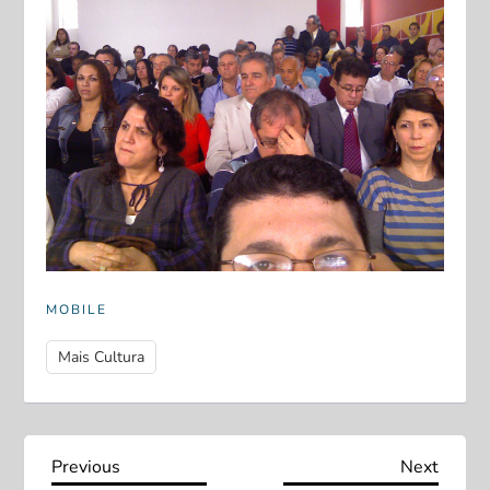
MOBILE
Mais Cultura
N
Previous
Next
Previous
Next