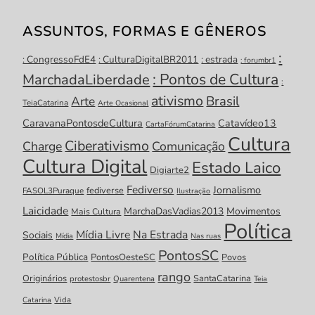
ASSUNTOS, FORMAS E GÊNEROS
:
: CongressoFdE4
: CulturaDigitalBR2011
: estrada
: forumbr1
: Pontos de Cultura
MarchadaLiberdade
:
ativismo
Brasil
Arte
TeiaCatarina
Arte Ocasional
CaravanaPontosdeCultura
Catavídeo13
CartaFórumCatarina
Cultura
Ciberativismo
Charge
Comunicação
Cultura Digital
Estado Laico
Digiarte2
Fediverso
Jornalismo
fediverse
FASOL3Puraque
Ilustração
Laicidade
MarchaDasVadias2013
Movimentos
Mais Cultura
Política
Mídia Livre
Na Estrada
Sociais
Mídia
Nas ruas
PontosSC
Política Pública
PontosOesteSC
Povos
rango
Originários
SantaCatarina
protestosbr
Quarentena
Teia
Catarina
Vida