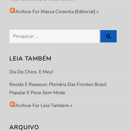
e
Archive For Massa Cinzenta [Editorial]
»
P
o
Pesquisar
s
por:
t
LEIA TAMBÉM
Dia De Chico. E Meu!
Recebi E Repasso: Plenária Das Frentes Brasil
Popular E Povo Sem Medo
Archive For Leia Também
»
ARQUIVO