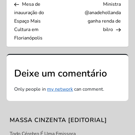
Post
Post
Mesa de
Ministra
a
inauuração do
@anadehollanda
v
Espaço Mais
ganha renda de
Cultura em
bilro
e
Florianópolis
g
a
Deixe um comentário
ç
Only people in
my network
can comment.
ã
o
MASSA CINZENTA [EDITORIAL]
d
Todo Cérebro É Uma Emissora