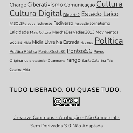
Cultura
Ciberativismo
Charge
Comunicação
Cultura Digital
Estado Laico
Digiarte2
Fediverso
Jornalismo
fediverse
FASOL3Puraque
Ilustração
Laicidade
MarchaDasVadias2013
Movimentos
Mais Cultura
Política
Mídia Livre
Na Estrada
Sociais
Mídia
Nas ruas
PontosSC
Política Pública
PontosOesteSC
Povos
rango
Originários
SantaCatarina
protestosbr
Quarentena
Teia
Catarina
Vida
TUDO LIBERADO. OU QUASE TUDO.
Creative Commons - Atribuição - Não Comercial -
Sem Derivados 3.0 Não Adaptada