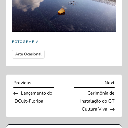
FOTOGRAFIA
Arte Ocasional
N
Previous
Next
Previous
Next
Post
Post
Lançamento do
Cerimônia de
a
IDCult-Floripa
Instalação do GT
v
Cultura Viva
e