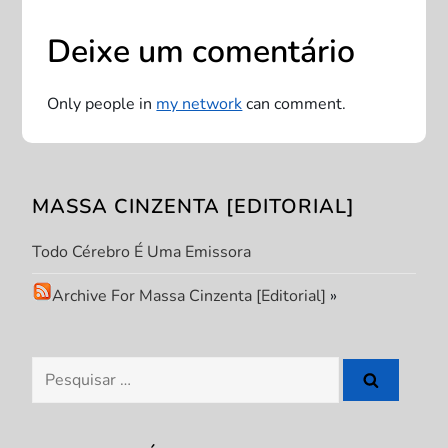
g
Deixe um comentário
a
Only people in
my network
can comment.
ç
ã
MASSA CINZENTA [EDITORIAL]
o
Todo Cérebro É Uma Emissora
d
Archive For Massa Cinzenta [Editorial]
»
e
P
Pesquisar
por:
o