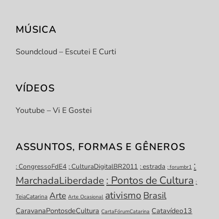
MÚSICA
Soundcloud – Escutei E Curti
VÍDEOS
Youtube – Vi E Gostei
ASSUNTOS, FORMAS E GÊNEROS
:
: CongressoFdE4
: CulturaDigitalBR2011
: estrada
: forumbr1
: Pontos de Cultura
MarchadaLiberdade
:
ativismo
Brasil
Arte
TeiaCatarina
Arte Ocasional
CaravanaPontosdeCultura
Catavídeo13
CartaFórumCatarina