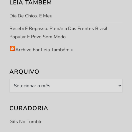
s
LEIA TAMBÉM
t
Dia De Chico. E Meu!
Recebi E Repasso: Plenária Das Frentes Brasil
Popular E Povo Sem Medo
Archive For Leia Também
»
ARQUIVO
Arquivo
CURADORIA
Gifs No Tumblr