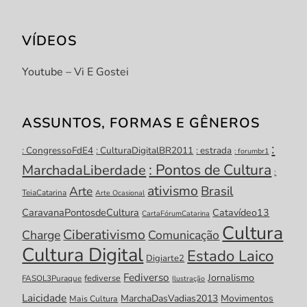
VÍDEOS
Youtube – Vi E Gostei
ASSUNTOS, FORMAS E GÊNEROS
:
: CongressoFdE4
: CulturaDigitalBR2011
: estrada
: forumbr1
: Pontos de Cultura
MarchadaLiberdade
:
ativismo
Brasil
Arte
TeiaCatarina
Arte Ocasional
CaravanaPontosdeCultura
Catavídeo13
CartaFórumCatarina
Cultura
Ciberativismo
Charge
Comunicação
Cultura Digital
Estado Laico
Digiarte2
Fediverso
Jornalismo
fediverse
FASOL3Puraque
Ilustração
Laicidade
MarchaDasVadias2013
Movimentos
Mais Cultura