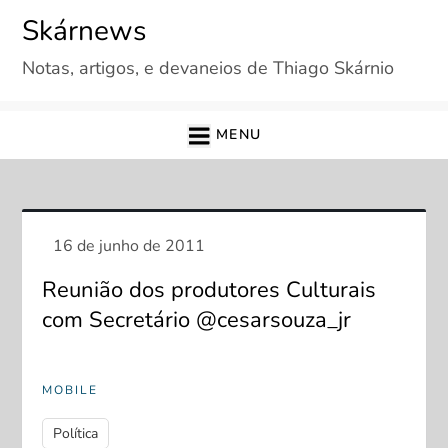
Skip
Skárnews
to
Notas, artigos, e devaneios de Thiago Skárnio
content
MENU
Reunião dos produtores Culturais
com Secretário @cesarsouza_jr
MOBILE
Política