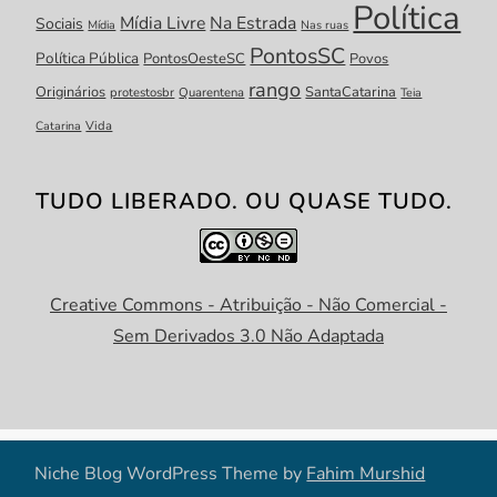
Política
Mídia Livre
Na Estrada
Sociais
Mídia
Nas ruas
PontosSC
Política Pública
PontosOesteSC
Povos
rango
Originários
SantaCatarina
protestosbr
Quarentena
Teia
Catarina
Vida
TUDO LIBERADO. OU QUASE TUDO.
Creative Commons - Atribuição - Não Comercial -
Sem Derivados 3.0 Não Adaptada
Niche Blog WordPress Theme by
Fahim Murshid