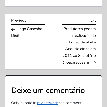
N
Previous
Next
Previous
Next
Post
Post
Logo Ganesha
Produtores pedem
a
Digital
a realização do
v
Edital Elisabete
Anderle ainda em
e
2011 ao Secretário
@cesarsouza_jr
g
a
ç
Deixe um comentário
ã
Only people in
my network
can comment.