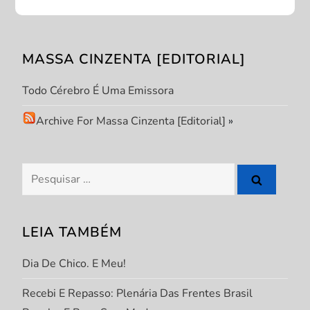
o
d
MASSA CINZENTA [EDITORIAL]
e
Todo Cérebro É Uma Emissora
P
Archive For Massa Cinzenta [Editorial]
»
o
s
Pesquisar
por:
t
LEIA TAMBÉM
Dia De Chico. E Meu!
Recebi E Repasso: Plenária Das Frentes Brasil