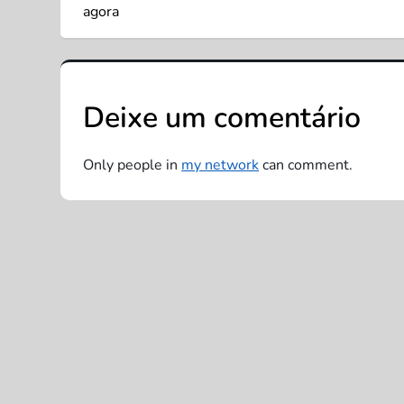
v
agora
e
g
Deixe um comentário
a
Only people in
my network
can comment.
ç
ã
o
d
e
P