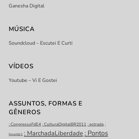
Ganesha Digital
MÚSICA
Soundcloud – Escutei E Curti
VÍDEOS
Youtube – Vi E Gostei
ASSUNTOS, FORMAS E
GÊNEROS
: CongressoFdE4
: CulturaDigitalBR2011
: estrada
:
: Pontos
: MarchadaLiberdade
forumbr1