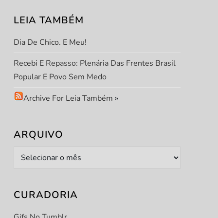
LEIA TAMBÉM
Dia De Chico. E Meu!
Recebi E Repasso: Plenária Das Frentes Brasil
Popular E Povo Sem Medo
Archive For Leia Também
»
ARQUIVO
Arquivo
t
t
CURADORIA
Gifs No Tumblr