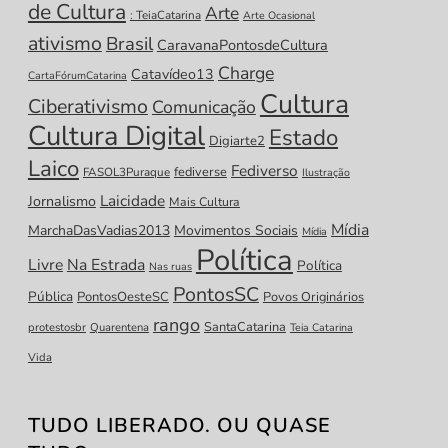
de Cultura
Arte
: TeiaCatarina
Arte Ocasional
ativismo
Brasil
CaravanaPontosdeCultura
Charge
Catavídeo13
CartaFórumCatarina
Cultura
Ciberativismo
Comunicação
Cultura Digital
Estado
Digiarte2
Laico
Fediverso
fediverse
FASOL3Puraque
Ilustração
Laicidade
Jornalismo
Mais Cultura
Mídia
MarchaDasVadias2013
Movimentos Sociais
Mídia
Política
Livre
Na Estrada
Política
Nas ruas
PontosSC
Pública
PontosOesteSC
Povos Originários
rango
SantaCatarina
protestosbr
Quarentena
Teia Catarina
Vida
TUDO LIBERADO. OU QUASE