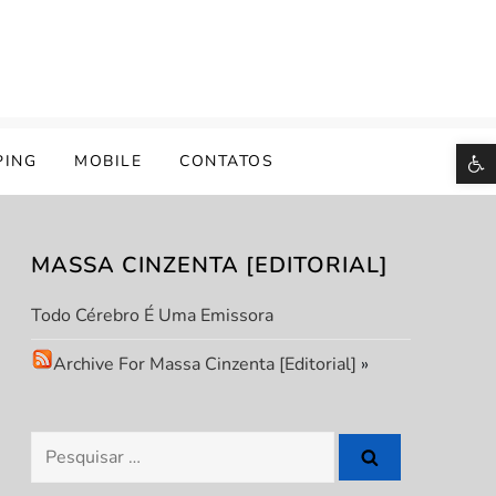
B
PING
MOBILE
CONTATOS
MASSA CINZENTA [EDITORIAL]
Todo Cérebro É Uma Emissora
Archive For Massa Cinzenta [Editorial]
»
Pesquisar
por: