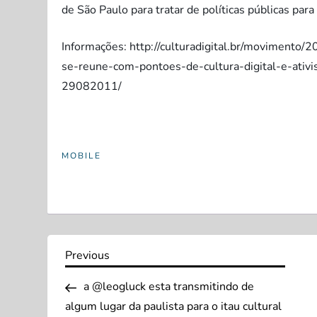
de São Paulo para tratar de políticas públicas para 
Informações: http://culturadigital.br/movimento
se-reune-com-pontoes-de-cultura-digital-e-ati
29082011/
MOBILE
N
Previous
Previous
Post
a
a @leogluck esta transmitindo de
algum lugar da paulista para o itau cultural