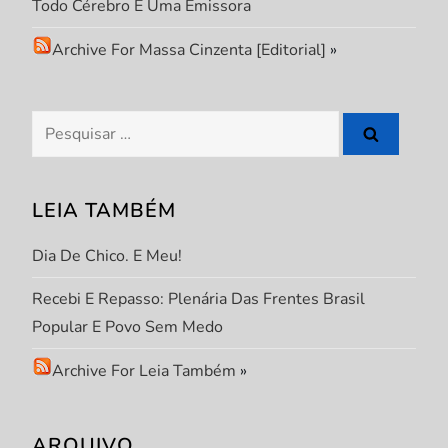
Todo Cérebro É Uma Emissora
d
Archive For Massa Cinzenta [Editorial]
»
e
P
Pesquisar
por:
o
s
LEIA TAMBÉM
t
Dia De Chico. E Meu!
Recebi E Repasso: Plenária Das Frentes Brasil
Popular E Povo Sem Medo
Archive For Leia Também
»
ARQUIVO