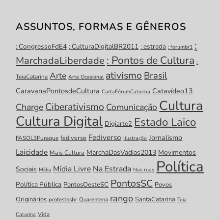
ASSUNTOS, FORMAS E GÊNEROS
:
: CongressoFdE4
: CulturaDigitalBR2011
: estrada
: forumbr1
: Pontos de Cultura
MarchadaLiberdade
:
ativismo
Brasil
Arte
TeiaCatarina
Arte Ocasional
CaravanaPontosdeCultura
Catavídeo13
CartaFórumCatarina
Cultura
Ciberativismo
Charge
Comunicação
Cultura Digital
Estado Laico
Digiarte2
Fediverso
Jornalismo
fediverse
FASOL3Puraque
Ilustração
Laicidade
MarchaDasVadias2013
Movimentos
Mais Cultura
Política
Mídia Livre
Na Estrada
Sociais
Mídia
Nas ruas
PontosSC
Política Pública
PontosOesteSC
Povos
rango
Originários
SantaCatarina
protestosbr
Quarentena
Teia
Catarina
Vida