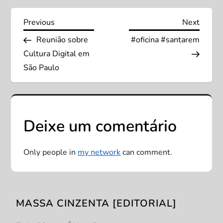
N
Previous
Next
Previous
Next
Post
Post
Reunião sobre
#oficina #santarem
a
Cultura Digital em
v
São Paulo
e
g
Deixe um comentário
a
Only people in
my network
can comment.
ç
ã
MASSA CINZENTA [EDITORIAL]
o