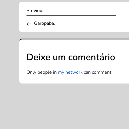
N
Previous
Previous
Post
a
Garopaba.
v
e
Deixe um comentário
g
Only people in
my network
can comment.
a
ç
ã
o