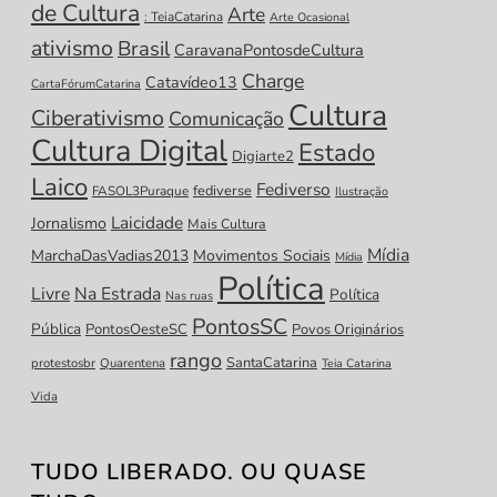
de Cultura
Arte
: TeiaCatarina
Arte Ocasional
ativismo
Brasil
CaravanaPontosdeCultura
Charge
Catavídeo13
CartaFórumCatarina
Cultura
Ciberativismo
Comunicação
Cultura Digital
Estado
Digiarte2
Laico
Fediverso
fediverse
FASOL3Puraque
Ilustração
Laicidade
Jornalismo
Mais Cultura
Mídia
MarchaDasVadias2013
Movimentos Sociais
Mídia
Política
Livre
Na Estrada
Política
Nas ruas
PontosSC
Pública
PontosOesteSC
Povos Originários
rango
SantaCatarina
protestosbr
Quarentena
Teia Catarina
Vida
TUDO LIBERADO. OU QUASE