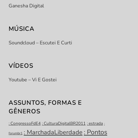
Ganesha Digital
MÚSICA
Soundcloud – Escutei E Curti
VÍDEOS
Youtube – Vi E Gostei
ASSUNTOS, FORMAS E
GÊNEROS
: CongressoFdE4
: CulturaDigitalBR2011
: estrada
:
: Pontos
: MarchadaLiberdade
forumbr1