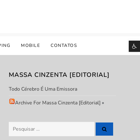
B
PING
MOBILE
CONTATOS
MASSA CINZENTA [EDITORIAL]
Todo Cérebro É Uma Emissora
Archive For Massa Cinzenta [Editorial]
»
Pesquisar
por: